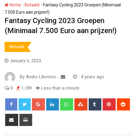
-
-
Home
Betaald
Fantasy Cycling 2023 Groepen (Minimaal
7.500 Euro aan prijzen!)
Fantasy Cycling 2023 Groepen
(Minimaal 7.500 Euro aan prijzen!)
Betaald
January 6, 2023
By
Andre Liliomos
-
4 years ago
0
1,189
Less than a minute
Google+
LinkedIn
Whatsapp
StumbleUpon
Tumblr
Pinterest
Red
Share
Print
via
Email