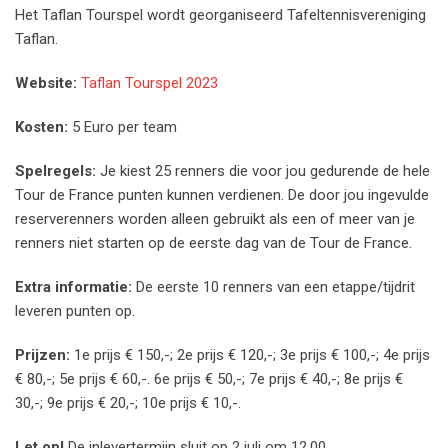
Het Taflan Tourspel wordt georganiseerd Tafeltennisvereniging
Taflan.
Website:
Taflan Tourspel 2023
Kosten:
5 Euro per team
Spelregels:
Je kiest 25 renners die voor jou gedurende de hele
Tour de France punten kunnen verdienen. De door jou ingevulde
reserverenners worden alleen gebruikt als een of meer van je
renners niet starten op de eerste dag van de Tour de France.
Extra informatie:
De eerste 10 renners van een etappe/tijdrit
leveren punten op.
Prijzen:
1e prijs € 150,-; 2e prijs € 120,-; 3e prijs € 100,-; 4e prijs
€ 80,-; 5e prijs € 60,-. 6e prijs € 50,-; 7e prijs € 40,-; 8e prijs €
30,-; 9e prijs € 20,-; 10e prijs € 10,-.
Let op!
De inlevertermijn sluit op 2 juli om 12.00.