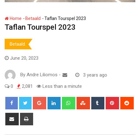
-
-
Home
Betaald
Taflan Tourspel 2023
Taflan Tourspel 2023
Betaald
June 20, 2023
By
Andre Liliomos
-
3 years ago
0
2,081
Less than a minute
Google+
LinkedIn
Whatsapp
StumbleUpon
Tumblr
Pinterest
Red
Share
Print
via
Email