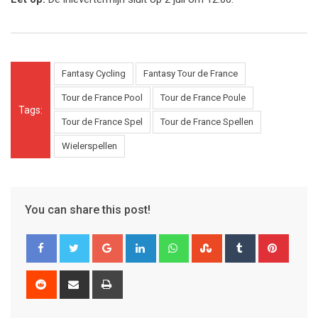
Fantasy Cycling
Fantasy Tour de France
Tour de France Pool
Tour de France Poule
Tags:
Tour de France Spel
Tour de France Spellen
Wielerspellen
You can share this post!
Google+
LinkedIn
Whatsapp
StumbleUpon
Tumblr
Pinter
Reddit
Share
Print
via
Email